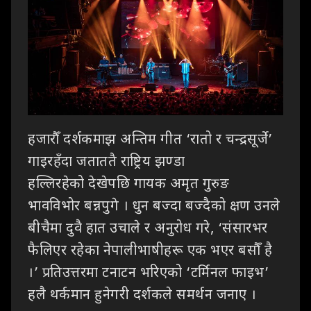
हजारौँ
दर्शकमाझ अन्तिम गीत ‘रातो र चन्द्रसूर्जे’
गाइरहँदा जताततै राष्ट्रिय झण्डा
हल्लिरहेको
देखेपछि गायक अमृत गुरुङ
भावविभोर बन्नपुगे । धुन बज्दा बज्दैको क्षण उनले
बीचैमा दुवै
हात उचाले र अनुरोध गरे
, ‘
संसारभर
फैलिएर रहेका नेपालीभाषीहरू एक भएर बसौँ है
।’ प्रतिउत्तरमा
टनाटन भरिएको ‘टर्मिनल फाइभ’
हलै थर्कमान हुनेगरी दर्शकले समर्थन जनाए ।