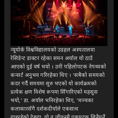
न्यूयोर्क
विश्वविद्यालयको उडहल अस्पतालमा
रेसिडेन्ट डाक्टर रहेका समन अर्याल यो ठाउँ
आएको दुई
वर्ष भयो । उनी पहिलोपटक नेपथ्यको
कन्सर्ट अनुभव गरिरहेका थिए ।
‘
सबैको
समयको
कदर गर्दै समयमा सुरु भएको यो कार्यक्रमको
प्रत्येक क्षण विशेष रूपमा सिँगारिएको
महसुस
भयो
,’
डा. अर्याल भनिरहेका थिए
, ‘
मञ्चका
कलाकारसँगै दर्शकदीर्घाले एकसाथ
गाइरहेको
देख्दा
,
यो त जीवनमै एकपटक लिनैपर्ने