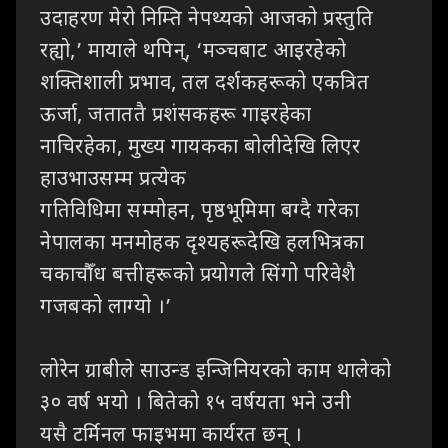
उदाहरण मेरो निम्ति नेपथ्यको आजको प्रस्तुति
रह्यो
,’
मायाले थपिन्
, ‘
मञ्चबाट आइरहेको
शक्तिशाली प्रभाव
,
तल दर्शकहरूको एकत्रित
ऊर्जा
,
जताततै
प्रशंसकहरू गाइरहेका
नाचिरहेका
,
मुख्य गायकका बोलीदेखि लिएर
हाउभाउसम्म प्रत्येक
गतिविधिमा
सम्मोहन
,
पृष्ठभूमिमा बग्दै गरेका
नेपालका मनमोहक दृश्यहरूदेखि हलभित्रका
चकाचौँध बत्तीहरूको
प्रयोगले सिंगो परिवेशै
गजबको लाग्यो ।’
लोरेन
ग्राबीले साउन्ड इन्जिनियरको काम थालेको
३० वर्ष भयो । बितेको १५ वर्षयता भने उनी
यसै
टर्मिनल फाइभमा कार्यरत छन् ।