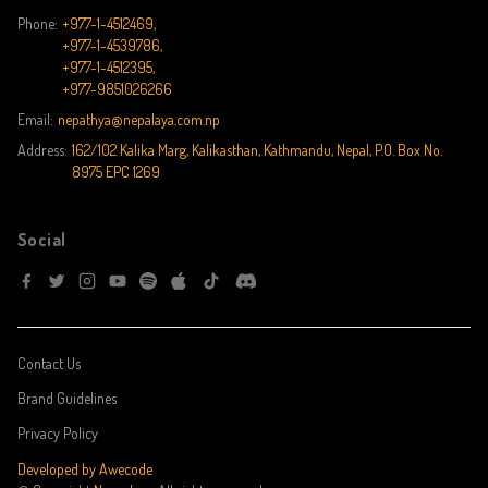
Phone:
+977-1-4512469,
+977-1-4539786,
+977-1-4512395,
+977-9851026266
Email:
nepathya@nepalaya.com.np
Address:
162/102 Kalika Marg, Kalikasthan, Kathmandu, Nepal, P.O. Box No.
8975 EPC 1269
Social
Contact Us
Brand Guidelines
Privacy Policy
Developed by Awecode