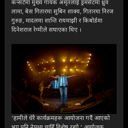
कन्सर्टमा
मुख्य गायक अमृतलाई ड्रमसेटमा ध्रुव
लामा
,
बेस गितारमा सुबिन शाक्य
,
गितारमा निरज
गुरुङ
,
मादलमा शान्ति रायमाझी र किबोर्डमा
दिनेशराज रेग्मीले सघाएका थिए ।
‘
हामीले
धेरै कार्यक्रमहरू आयोजना गर्दै
आएको
भए पनि नेपथ्य चाहिँ
विशेष रह्यो
,’
आयोजक