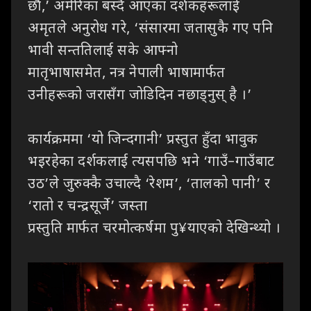
छौं
,’
अमेरिका बस्दै
आएका दर्शकहरूलाई
अमृतले
अनुरोध गरे
, ‘
संसारमा जतासुकै गए पनि
भावी सन्ततिलाई सके आफ्नो
मातृभाषासमेत
,
नत्र
नेपाली भाषामार्फत
उनीहरूको जरासँग जोडिदिन नछाड्नुस् है ।’
कार्यक्रममा
‘
यो जिन्दगानी’ प्रस्तुत हुँदा भावुक
भइरहेका दर्शकलाई त्यसपछि भने ‘गाउँ–गाउँबाट
उठ’ले
जुरुक्कै उचाल्दै ‘रेशम’
, ‘
तालको पानी’ र
‘रातो र चन्द्रसूर्जे’ जस्ता
प्रस्तुति
मार्फत
चरमोत्कर्षमा पु
¥
याएको देखिन्थ्यो ।