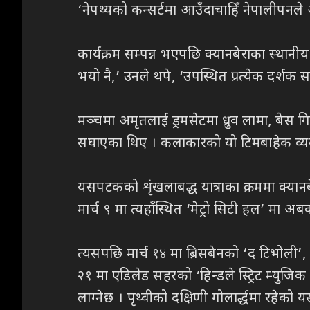
‘नेपथ्यको कन्सर्टमा आउँदाचाहिँ नेपालीपन
कार्यक्रम सम्पन्न भएपछि क्यानबेराका स्थानी
भयो नै,’ उनले थपे, ‘उपस्थित प्रत्येक दर्शक
मञ्चमा अमृतलाई ड्रमसेटमा ध्रुव लामा, बेस ग
सघाएका थिए । कलाकारको यो टिमबाहेक व्यवस
यसपटकको शृंखलाबद्ध यात्राका क्रममा क्यानबेरा
मार्च ९ मा त्यहाँस्थित ‘मेट्रो सिटी हल’ मा
त्यसपछि मार्च १४ मा ब्रिसबेनको ‘द टिभोली’, 
२१ मा एडिलेड सहरको ‘हिन्डले स्ट्रिट म्युजि
लाग्नेछ । पृथ्वीको दक्षिणी गोलार्द्धमा रहेको