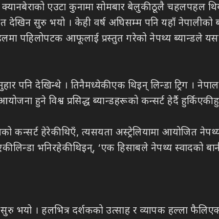
्यानबेराको एउटा कुनामा सोमबार बेलुकी ठूलै चहलपहल थियो 
 देखिन सुरु भयो । केही वर्ष अघिसम्म पनि यहाँ नेपालीको 
लमा पहिलोपटक आफूलाई प्रस्तुत गरेको नेपथ्य ब्यान्डले यसपा
 अनुहार पनि देखिन्थे । तिनैमध्येकी एक थिइन् लिन्डा ट्रिग । 
 हुने विश्व प्रसिद्ध ब्यान्डहरूको कन्सर्ट हेर्दै हुर्किएकी हु
 कन्सर्ट हेरेकी थिएँ, त्यसयता अस्ट्रेलियामा आयोजित नेपथ्यक
की लिन्डा भनिरहेकी थिइन्, ‘एक हिसाबले नेपथ्य स्वादको ब
 सुरु भयो । हलभित्र दर्शकको उत्साह र व्यापक हल्ला फैलिएक