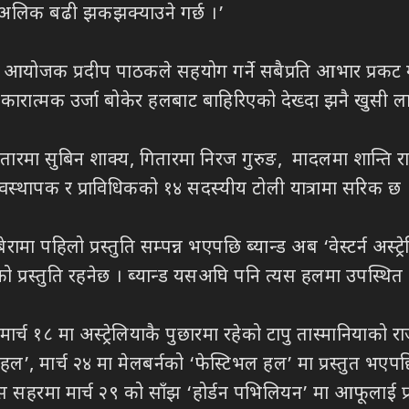
ले अलिक बढी झकझक्याउने गर्छ ।’
य आयोजक प्रदीप पाठकले सहयोग गर्ने सबैप्रति आभार प्रकट गर
 सकारात्मक उर्जा बोकेर हलबाट बाहिरिएको देख्दा झनै खुसी लाग
ितारमा सुबिन शाक्य, गितारमा निरज गुरुङ, मादलमा शान्ति रा
्थापक र प्राविधिकको १४ सदस्यीय टोली यात्रामा सरिक छ 
मा पहिलो प्रस्तुति सम्पन्न भएपछि ब्यान्ड अब ‘वेस्टर्न अस्ट्
 अबको प्रस्तुति रहनेछ । ब्यान्ड यसअघि पनि त्यस हलमा उपस्थ
मार्च १८ मा अस्ट्रेलियाकै पुछारमा रहेको टापु तास्मानियाको 
क हल’, मार्च २४ मा मेलबर्नको ‘फेस्टिभल हल’ मा प्रस्तुत भए
 यस सहरमा मार्च २९ को साँझ ‘होर्डन पभिलियन’ मा आफूलाई प्रस्