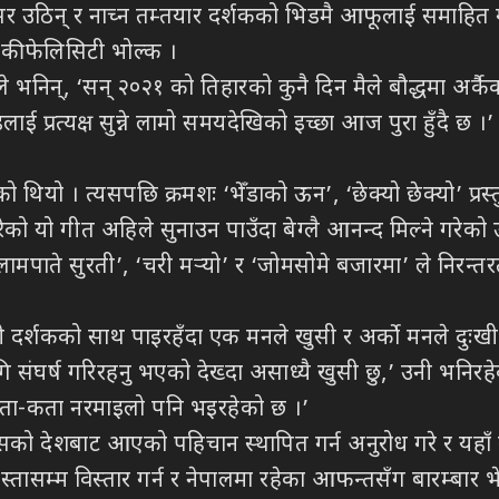
र उठिन् र नाच्न तम्तयार दर्शकको भिडमै आफूलाई समाहित गरि
एकी फेलिसिटी भोल्क ।
 भनिन्, ‘सन् २०२१ को तिहारको कुनै दिन मैले बौद्धमा अर्कैक
लाई प्रत्यक्ष सुन्ने लामो समयदेखिको इच्छा आज पुरा हुँदै छ ।’
 थियो । त्यसपछि क्रमशः ‘भेँडाको ऊन’, ‘छेक्यो छेक्यो’ प्र
ो यो गीत अहिले सुनाउन पाउँदा बेग्लै आनन्द मिल्ने गरेको उ
मपाते सुरती’, ‘चरी मर्‍यो’ र ‘जोमसोमे बजारमा’ ले निरन्तर
ाली दर्शकको साथ पाइरहँदा एक मनले खुसी र अर्को मनले दुः
ंघर्ष गरिरहनु भएको देख्दा असाध्यै खुसी छु,’ उनी भनिरहेका
ा कता-कता नरमाइलो पनि भइरहेको छ ।’
ो देशबाट आएको पहिचान स्थापित गर्न अनुरोध गरे र यहाँ बस
स्तासम्म विस्तार गर्न र नेपालमा रहेका आफन्तसँग बारम्बार 