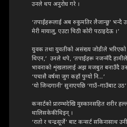
उनले थप अनुरोध गरे ।
‘तपाईंहरूलाई अब रुकुमतिर लैजान्छु’ भन्दै 
मेरी मायालु, एउटा चिठी कोरी पठाइदेऊ ।’
युवक तथा युवतीको असंख्य जोडीले भरिएको हलमा
थिएन,’ उनले थपे, ‘तपाईंहरू नजन्मँदै हामीले
भावनाको शृंखलालाई अझ मजबुत बनाउँदै उनले
‘पचासै वर्षमा जुग कहाँ पुग्यो नि...’
‘यो जिन्दगानी’ सुनाएपछि ‘गाउँ–गाउँबाट उठ’
कन्सर्टको प्रारम्भदेखि मुस्कानसहित शरीर हल्
थालिसकेकी थिइन् ।
‘रातो र चन्द्रसूर्जे’ बाट कन्सर्ट सकिनासाथ उ