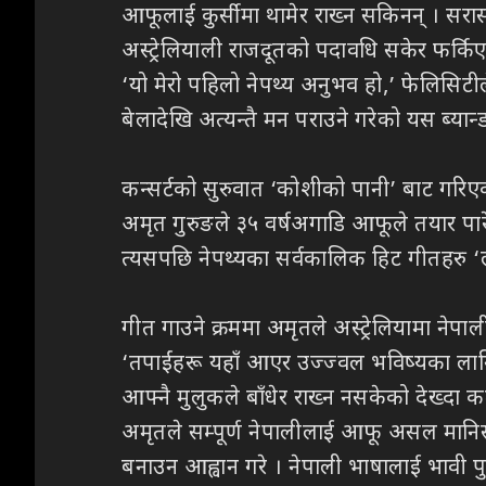
आफूलाई कुर्सीमा थामेर राख्न सकिनन् । सरास
अस्ट्रेलियाली राजदूतको पदावधि सकेर फर्कि
‘यो मेरो पहिलो नेपथ्य अनुभव हो,’ फेलिसिटीले
बेलादेखि अत्यन्तै मन पराउने गरेको यस ब्यान्ड
कन्सर्टको सुरुवात ‘कोशीको पानी’ बाट गरिएको
अमृत गुरुङले ३५ वर्षअगाडि आफूले तयार पारेक
त्यसपछि नेपथ्यका सर्वकालिक हिट गीतहरु ‘ला
गीत गाउने क्रममा अमृतले अस्ट्रेलियामा नेप
‘तपाईंहरू यहाँ आएर उज्ज्वल भविष्यका लागि स
आफ्नै मुलुकले बाँधेर राख्न नसकेको देख्द
अमृतले सम्पूर्ण नेपालीलाई आफू असल मानिसक
बनाउन आह्वान गरे । नेपाली भाषालाई भावी पु