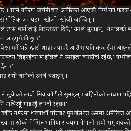
टर्लिङ । सानै उमेरमा जर्मनीबाट अमेरिका आएकी पेग्गीको फर
ा सांगीतिक जमघटमा खोजी–खोजी जान्थिन् ।
ले त्यस बानीलाई निरन्तरता दिएँ,’ उनले सुनाइन्, ‘नेपालको ब
्म आइपुगेकी छु ।’
क्षा गर्ने भन्ने खासै थाहा नपाएरै आउँदा पनि कन्सर्टमा आफू
रञ्जन लिइरहेको माहोलले नै रमाइलो बनाउँदो रहेछ,’ पेग्गीले
दैन ।’
ाई राम्रो लागेको उनले बताइन् ।
 घाँटी नै सुकेको साबी सिवाकोटीले सुनाइन् । बहिनीको साथमा प
ाचिरहूँ गाइरहूँ लाग्दो रहेछ।’
र्षकै उमेरमा शरणार्थी परिवार पुनर्वासका क्रममा अमेरिका आ
संख्यामा रहेको पेन्सिलभानिया राज्यमा नेपालीभाषी समुदायको