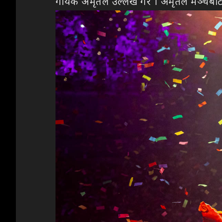
गायक अमृतले उल्लेख गरे । अमृतले मञ्चबाटै 