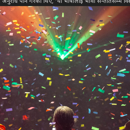
अनुरोध पनि गरेका थिए, ‘यो भाषालाई भावी सन्ततिसम्म विस्त