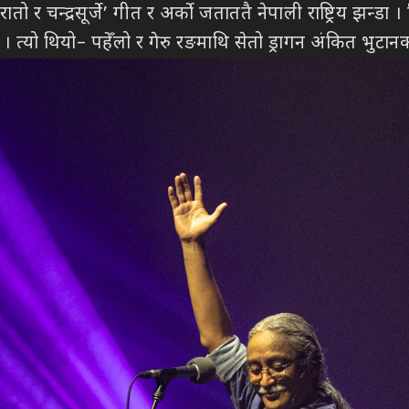
ातो र चन्द्रसूर्जे’ गीत र अर्को जताततै नेपाली राष्ट्रिय झन्ड
। त्यो थियो– पहेँलो र गेरु रङमाथि सेतो ड्रागन अंकित भुटानको 