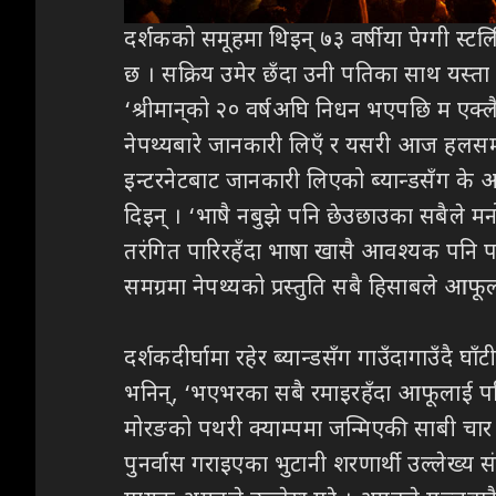
दर्शकको समूहमा थिइन् ७३ वर्षीया पेग्गी स्
छ । सक्रिय उमेर छँदा उनी पतिका साथ यस्त
‘श्रीमान्‌को २० वर्षअघि निधन भएपछि म एक्लै
नेपथ्यबारे जानकारी लिएँ र यसरी आज हलसम
इन्टरनेटबाट जानकारी लिएको ब्यान्डसँग के अपे
दिइन् । ‘भाषै नबुझे पनि छेउछाउका सबैले मनो
तरंगित पारिरहँदा भाषा खासै आवश्यक पनि पर्
समग्रमा नेपथ्यको प्रस्तुति सबै हिसाबले आफूल
दर्शकदीर्घामा रहेर ब्यान्डसँग गाउँदागाउँदै
भनिन्, ‘भएभरका सबै रमाइरहँदा आफूलाई पनि न
मोरङको पथरी क्याम्पमा जन्मिएकी साबी चार व
पुनर्वास गराइएका भुटानी शरणार्थी उल्लेख्य 