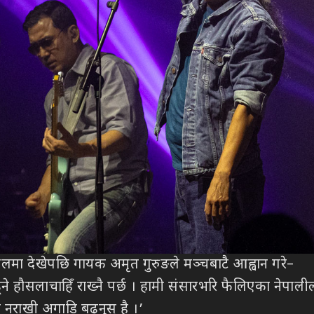
 हलमा देखेपछि गायक अमृत गुरुङले मञ्चबाटै आह्वान गरे–
ढ्ने हौसलाचाहिँ राख्नै पर्छ । हामी संसारभरि फैलिएका नेपा
 नराखी अगाडि बढ्नुस् है ।’