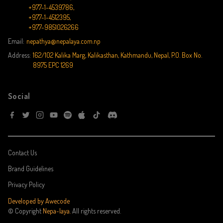
+977-1-4539786,
+977-1-4512395,
+977-9851026266
Email:
nepathya@nepalaya.com.np
Address:
162/102 Kalika Marg, Kalikasthan, Kathmandu, Nepal, P.O. Box No.
8975 EPC 1269
Social
Contact Us
Brand Guidelines
Privacy Policy
Developed by Awecode
© Copyright
Nepa~laya.
All rights reserved.