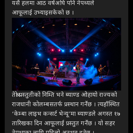
यसै हलमा आठ वर्षअघि पनि नेपथ्यले
आफूलाई उभ्याइसकेको छ ।
तेश्रो प्रस्तुतीको निम्ति भने ब्याण्ड ओहायो राज्यको
राजधानी कोलम्बसतर्फ प्रस्थान गर्नेछ । त्यहाँस्थित
‘केम्बा लाइभ कन्सर्ट भेन्यू’मा ब्याण्डले अगस्त १७
तारिखका दिन आफूलाई प्रस्तुत गर्नेछ । यो सहर